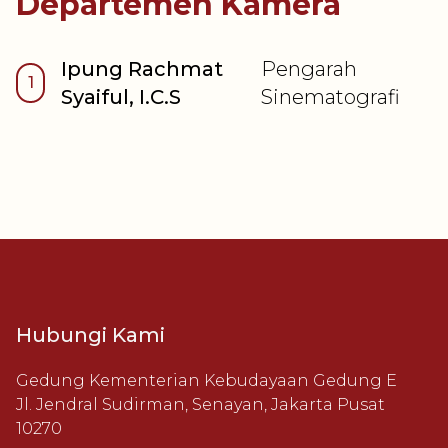
Departemen Kamera
Ipung Rachmat
Pengarah
1
Syaiful, I.C.S
Sinematografi
Hubungi Kami
Gedung Kementerian Kebudayaan Gedung E
Jl. Jendral Sudirman, Senayan, Jakarta Pusat
10270