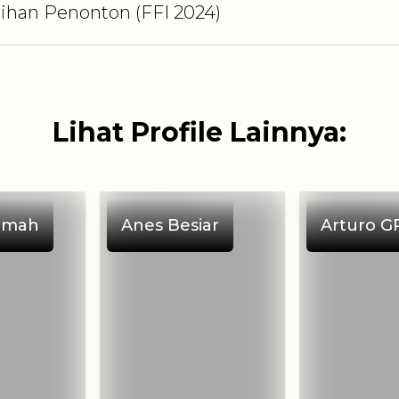
ilihan Penonton
(FFI
2024
)
Lihat Profile Lainnya:
umah
Anes Besiar
Arturo G