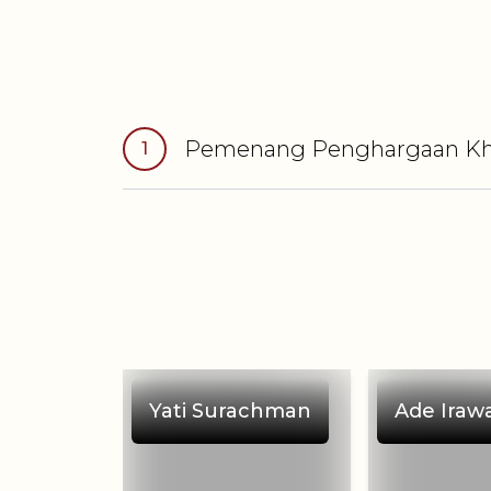
Pemenang
Penghargaan K
1
Yati Surachman
Ade Iraw