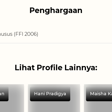
Penghargaan
husus
(FFI
2006
)
Lihat Profile Lainnya:
an
Hani Pradigya
Maisha K