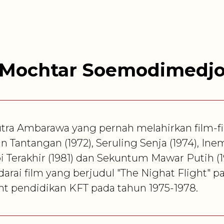
Mochtar Soemodimedj
a Ambarawa yang pernah melahirkan film-film
tan Tantangan (1972), Seruling Senja (1974), In
Api Terakhir (1981) dan Sekuntum Mawar Putih 
arai film yang berjudul "The Nighat Flight" p
t pendidikan KFT pada tahun 1975-1978.