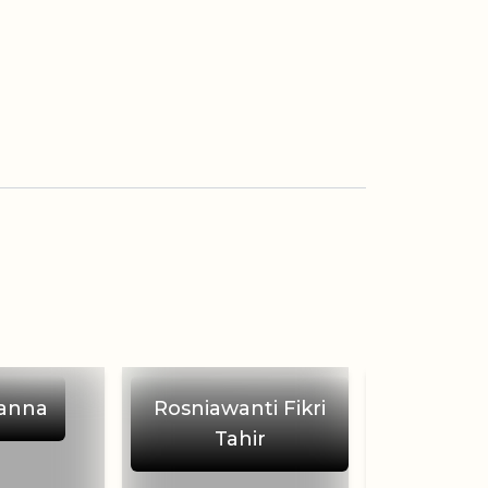
anna
Rosniawanti Fikri
David
Tahir
Sch