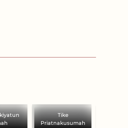
akiyatun
Tike
Raditya
mah
Priatnakusumah