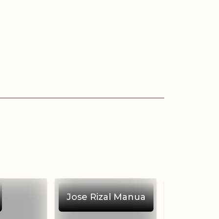
Jose Rizal Manua
Masree R