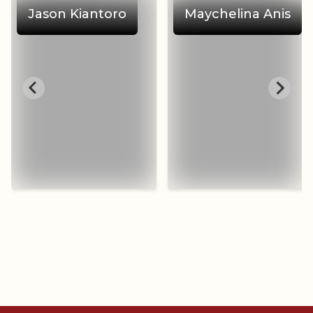
Jason Kiantoro
Maychelina Anis