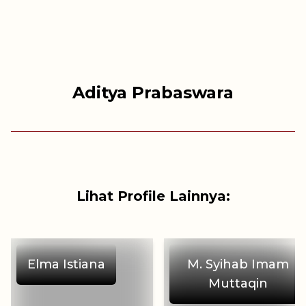
Aditya Prabaswara
Lihat Profile Lainnya:
Elma Istiana
M. Syihab Imam
Muttaqin